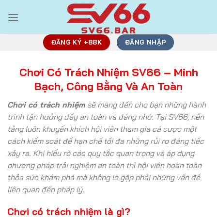
Bỏ
qua
nội
dung
ĐĂNG KÝ +88K
ĐĂNG NHẬP
Chơi Có Trách Nhiệm SV66 – Minh
Bạch, Công Bằng Và An Toàn
Chơi có trách nhiệm
sẽ mang đến cho bạn những hành
trình tận hưởng đầy an toàn và đáng nhớ. Tại SV66, nền
tảng luôn khuyến khích hội viên tham gia cá cược một
cách kiểm soát để hạn chế tối đa những rủi ro đáng tiếc
xảy ra. Khi hiểu rõ các quy tắc quan trọng và áp dụng
phương pháp trải nghiệm an toàn thì hội viên hoàn toàn
thỏa sức khám phá mà không lo gặp phải những vấn đề
liên quan đến pháp lý.
Chơi có trách nhiệm là gì?