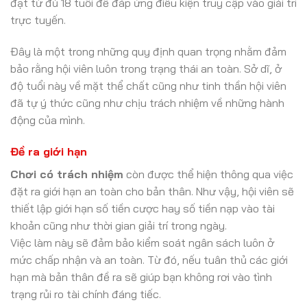
đạt từ đủ 18 tuổi để đáp ứng điều kiện truy cập vào giải trí
trực tuyến.
Đây là một trong những quy định quan trọng nhằm đảm
bảo rằng hội viên luôn trong trạng thái an toàn. Sở dĩ, ở
độ tuổi này về mặt thể chất cũng như tinh thần hội viên
đã tự ý thức cũng như chịu trách nhiệm về những hành
động của mình.
Đề ra giới hạn
Chơi có trách nhiệm
còn được thể hiện thông qua việc
đặt ra giới hạn an toàn cho bản thân. Như vậy, hội viên sẽ
thiết lập giới hạn số tiền cược hay số tiền nạp vào tài
khoản cũng như thời gian giải trí trong ngày.
Việc làm này sẽ đảm bảo kiểm soát ngân sách luôn ở
mức chấp nhận và an toàn. Từ đó, nếu tuân thủ các giới
hạn mà bản thân đề ra sẽ giúp bạn không rơi vào tình
trạng rủi ro tài chính đáng tiếc.