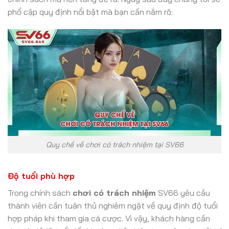
phổ cập quy định nổi bật mà bạn cần nắm rõ:
Quy chế về chơi có trách nhiệm tại SV66
Độ tuổi phù hợp
Trong chính sách
chơi có trách nhiệm
SV66 yêu cầu
thành viên cần tuân thủ nghiêm ngặt về quy định độ tuổi
hợp pháp khi tham gia cá cược. Vì vậy, khách hàng cần