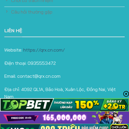
Chơi có trách nhiệm
Câu hỏi thường gặp
LIÊN HỆ
Website:
https://qrx.cn.com/
Điện thoại:
0935553472
Email:
contact@qrx.cn.com
Địa chỉ:
4092 QL1A, Bảo Hoà, Xuân Lộc, Đồng Nai, Việt
Nam
Sitemap:
https://qrx.cn.com/sitemap_index.xml