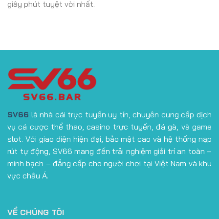
giây phút tuyệt vời nhất.
SV66
là nhà cái trực tuyến uy tín, chuyên cung cấp dịch
vụ cá cược thể thao, casino trực tuyến, đá gà, và game
slot. Với giao diện hiện đại, bảo mật cao và hệ thống nạp
rút tự động, SV66 mang đến trải nghiệm giải trí an toàn –
minh bạch – đẳng cấp cho người chơi tại Việt Nam và khu
vực châu Á.
VỀ CHÚNG TÔI