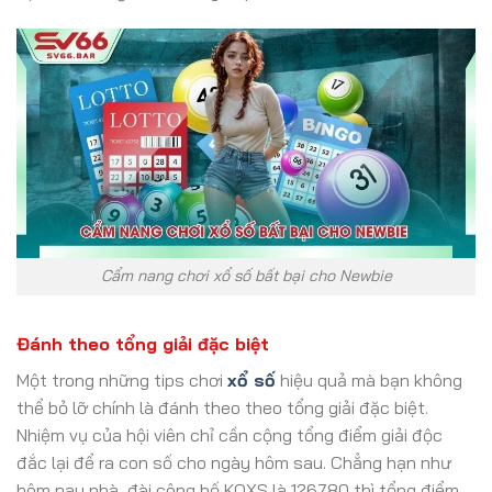
Cẩm nang chơi xổ số bất bại cho Newbie
Đánh theo tổng giải đặc biệt
Một trong những tips chơi
xổ số
hiệu quả mà bạn không
thể bỏ lỡ chính là đánh theo theo tổng giải đặc biệt.
Nhiệm vụ của hội viên chỉ cần cộng tổng điểm giải độc
đắc lại để ra con số cho ngày hôm sau. Chẳng hạn như
hôm nay nhà đài công bố KQXS là 126780 thì tổng điểm