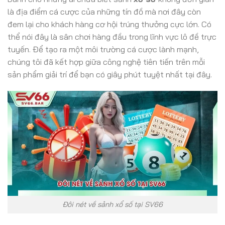
là địa điểm cá cược của những tín đồ mà nơi đây còn
đem lại cho khách hàng cơ hội trúng thưởng cực lớn. Có
thể nói đây là sân chơi hàng đầu trong lĩnh vực lô đề trực
tuyến. Để tạo ra một môi trường cá cược lành mạnh,
chúng tôi đã kết hợp giữa công nghệ tiên tiến trên mỗi
sản phẩm giải trí để bạn có giây phút tuyệt nhất tại đây.
Đôi nét về sảnh xổ số tại SV66