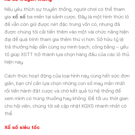
Nếu yêu thích sự truyền thống, người chơi có thể tham
gia
xổ số
ba miền tại sảnh cược. Đây là một hình thức lô
đề vẫn còn giữ được nét đặc trưng vốn có, nhưng đã
được chúng tôi cải tiến thêm vào một vài chức năng hiện
đại để quá trình tham gia thêm thú vị hơn. Sở hữu tỷ lệ
trả thưởng hấp dẫn cùng sự minh bạch, công bằng – yếu
tố giúp XSTT trở thành lựa chọn hàng đầu của các lô thủ
hiện nay.
Cách thức hoạt động của loại hình này cùng hết sức đơn
giản, bạn chỉ cần lựa chọn những con số may mắn nhất
rồi tiến hành đặt cược và chờ kết quả từ hệ thống để
xem mình có trúng thưởng hay không. Để tối ưu thời gian
cho hội viên, chúng tôi sẽ cập nhật KQXS nhanh nhất có
thể.
Xổ số siêu tốc