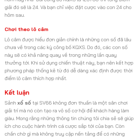
giải đó sẽ là 24. Và bạn chỉ việc đặt cược vào con 24 cho
hôm sau.
Chơi theo lô câm
Lô câm được hiểu đơn giản chính là những con số đã lâu
chưa về trong các kỳ công bố KQXS. Do đó, các con số
này sẽ có khả năng quay về trong những lần quay
thưởng tới. Khi sử dụng chiến thuật này, bạn nên kết hợp
phương pháp thống kê từ đó dễ dàng xác định được thời
điểm lô câm thích hợp nhất.
Kết luận
Sảnh
xổ số
tại SV66 không đơn thuần là một sân chơi
giải trí mà nó còn tạo ra vô số cơ hội để khách hàng làm
giàu. Mong rằng những thông tin chúng tôi chia sẻ sẽ giúp
ích cho cuộc hành trình cá cược sắp tới của bạn. Còn
chần chờ gì mà không truy cập nền tảng để có những