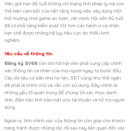
Việc giới hạn độ tuổi không chỉ mang tính pháp lý mà còn
thể hiện cam kết của nền tảng trong việc xây dựng một
môi trường chơi game an toàn, văn minh. Hội viên đủ tuổi
đã có khả năng kiểm soát tốt hơn các hành vi cá nhân,
hạn chế được những hệ lụy tiêu cực do thiếu kinh
nghiệm.
Yêu cầu về thông tin
Đăng ký SV66
còn đòi hỏi hội viên phải cung cấp chính
xác thông tin cá nhân của mọi người ngay từ bước đầu.
Các dữ liệu cơ bản như họ tên, SĐT cũng như thẻ ngân
đề phải là chính chủ và vẫn còn sử dụng. Đây chính là
những yếu tố quan trọng để chúng tôi xác thực danh
tính, đảm bảo tính bảo mật cho tài khoản và hỗ trợ người
dùng.
Ngoài ra, tính chính xác của thông tin còn giúp cho khách
hàng tránh được những rắc rối sau này liên quan đến xác