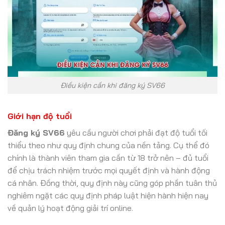
Điều kiện cần khi đăng ký SV66
Giới hạn độ tuổi
Đăng ký SV66
yêu cầu người chơi phải đạt độ tuổi tối
thiểu theo như quy định chung của nền tảng. Cụ thể đó
chính là thành viên tham gia cần từ 18 trở nên – đủ tuổi
để chịu trách nhiệm trước mọi quyết định và hành động
cá nhân. Đồng thời, quy định này cũng góp phần tuân thủ
nghiêm ngặt các quy định pháp luật hiện hành hiện nay
về quản lý hoạt động giải trí online.