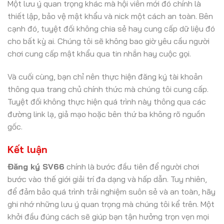
Một lưu ý quan trọng khác mà hội viên mới đó chính là
thiết lập, bảo vệ mật khẩu và nick một cách an toàn. Bên
cạnh đó, tuyệt đối không chia sẻ hay cung cấp dữ liệu đó
cho bất kỳ ai. Chúng tôi sẽ không bao giờ yêu cầu người
chơi cung cấp mật khẩu qua tin nhắn hay cuộc gọi.
Và cuối cùng, bạn chỉ nên thực hiện đăng ký tài khoản
thông qua trang chủ chính thức mà chúng tôi cung cấp.
Tuyệt đối không thực hiện quá trình này thông qua các
đường link lạ, giả mạo hoặc bên thứ ba không rõ nguồn
gốc.
Kết luận
Đăng ký SV66
chính là bước đầu tiên để người chơi
bước vào thế giới giải trí đa dạng và hấp dẫn. Tuy nhiên,
để đảm bảo quá trình trải nghiệm suôn sẻ và an toàn, hãy
ghi nhớ những lưu ý quan trọng mà chúng tôi kể trên. Một
khởi đầu đúng cách sẽ giúp bạn tận hưởng trọn vẹn mọi