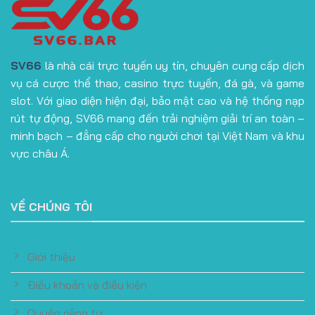
SV66
là nhà cái trực tuyến uy tín, chuyên cung cấp dịch
vụ cá cược thể thao, casino trực tuyến, đá gà, và game
slot. Với giao diện hiện đại, bảo mật cao và hệ thống nạp
rút tự động, SV66 mang đến trải nghiệm giải trí an toàn –
minh bạch – đẳng cấp cho người chơi tại Việt Nam và khu
vực châu Á.
VỀ CHÚNG TÔI
Giới thiệu
Điều khoản và điều kiện
Quyền riêng tư